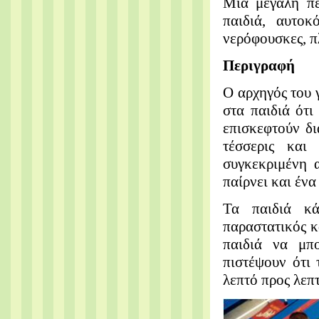
Μία μεγάλη πε
παιδιά, αυτοκ
νερόφουσκες, πλ
Περιγραφή
Ο αρχηγός του 
στα παιδιά ότι
επισκεφτούν δι
τέσσερις κα
συγκεκριμένη 
παίρνει και έν
Τα παιδιά κά
παραστατικός κ
παιδιά να μπ
πιστέψουν ότι 
λεπτό προς λεπ