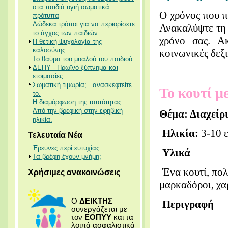
στα παιδιά υγιή σωματικά
Ο χρόνος που π
πρότυπα
Δώδεκα τρόποι για να περιορίσετε
Ανακαλύψτε τη 
το άγχος των παιδιών
χρόνο σας. Ακ
Η θετική ψυχολογία της
καλοσύνης
κοινωνικές δεξι
Το θαύμα του μυαλού του παιδιού
ΔΕΠΥ - Πρωϊνό ξύπνημα και
ετοιμασίες
Σωματική τιμωρία; Ξανασκεφτείτε
Το κουτί μ
το.
Η διαμόρφωση της ταυτότητας.
Από την βρεφική στην εφηβική
Θέμα: Διαχείρ
ηλικία.
Ηλικία:
3-10 
Τελευταία Νέα
Έρευνες περί ευτυχίας
Υλικά
Τα βρέφη έχουν μνήμη;
Ένα κουτί, πο
Χρήσιμες ανακοινώσεις
μαρκαδόροι, χα
Ο
ΔΕΙΚΤΗΣ
Περιγραφή
συνεργάζεται με
τον
ΕΟΠΥΥ
και τα
λοιπά ασφαλιστικά