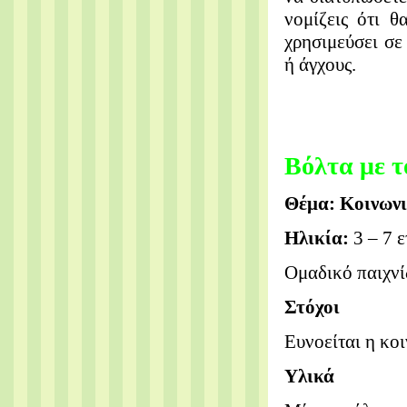
νομίζεις ότι 
χρησιμεύσει σε
ή άγχους.
Βόλτα με τ
Θέμα: Κοινωνι
Ηλικία:
3 – 7 
Ομαδικό παιχνί
Στόχοι
Ευνοείται η κο
Υλικά