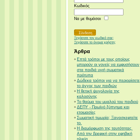
Κωδικός
Να με θυμάσαι
Ξεχάσατε τον κωδικό σας;
Ξεχάσατε το όνομα χρήστη;
Άρθρα
Επτά τρόποι με τους οποίους
μπορούν οι γονείς να εμφυσήσουν
στα παιδιά υγιή σωματικά
πρότυπα
Δώδεκα τρόποι για να περιορίσετε
το άγχος των παιδιών
Η θετική ψυχολογία της
καλοσύνης
Το θαύμα του μυαλού του παιδιού
ΔΕΠΥ - Πρωϊνό ξύπνημα και
ετοιμασίες
Σωματική τιμωρία; Ξανασκεφτείτε
το.
Η διαμόρφωση της ταυτότητας.
Από την βρεφική στην εφηβική
ηλικία.