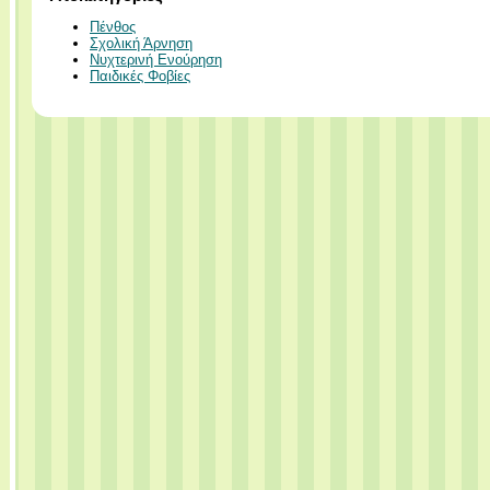
Πένθος
Σχολική Άρνηση
Νυχτερινή Ενούρηση
Παιδικές Φοβίες