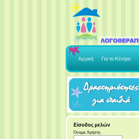
Αρχική
Για το Κέντρο
Είσοδος μελών
Όνομα Χρήστη