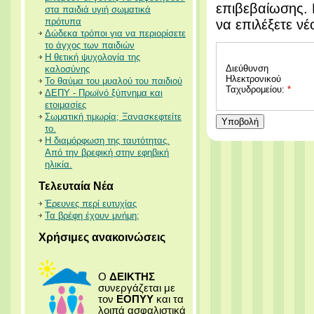
επιβεβαίωσης. 
στα παιδιά υγιή σωματικά
πρότυπα
να επιλέξετε νέ
Δώδεκα τρόποι για να περιορίσετε
το άγχος των παιδιών
Η θετική ψυχολογία της
Διεύθυνση
καλοσύνης
Ηλεκτρονικού
Το θαύμα του μυαλού του παιδιού
Ταχυδρομείου:
*
ΔΕΠΥ - Πρωϊνό ξύπνημα και
ετοιμασίες
Σωματική τιμωρία; Ξανασκεφτείτε
Υποβολή
το.
Η διαμόρφωση της ταυτότητας.
Από την βρεφική στην εφηβική
ηλικία.
Τελευταία Νέα
Έρευνες περί ευτυχίας
Τα βρέφη έχουν μνήμη;
Χρήσιμες ανακοινώσεις
Ο
ΔΕΙΚΤΗΣ
συνεργάζεται με
τον
ΕΟΠΥΥ
και τα
λοιπά ασφαλιστικά