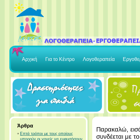
Αρχική
Για το Κέντρο
Λογοθεραπεία
Εργοθε
Άρθρα
Παρακαλώ, εισά
Επτά τρόποι με τους οποίους
συνδέεται με τ
μπορούν οι γονείς να εμφυσήσουν