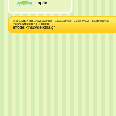
ταμεία.
© 2024 ΔΕΙΚΤΗΣ , Λογοθεραπεία - Εργοθεραπεία - Ειδική αγωγή - Συμβουλευτική
Φιλικης Εταιρειας 43 - Πειραιάς
infodeikths@deikths.gr