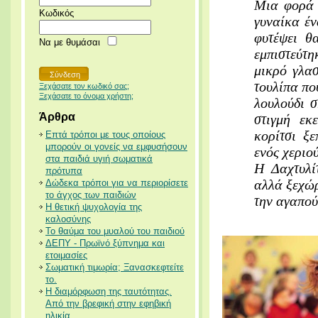
Μια φορά 
Κωδικός
γυναίκα έν
φυτέψει θ
Να με θυμάσαι
εμπιστεύτ
μικρό γλα
τουλίπα πο
Ξεχάσατε τον κωδικό σας;
Ξεχάσατε το όνομα χρήστη;
λουλούδι σ
Άρθρα
στιγμή εκ
κορίτσι ξ
Επτά τρόποι με τους οποίους
μπορούν οι γονείς να εμφυσήσουν
ενός χεριού
στα παιδιά υγιή σωματικά
Η Δαχτυλί
πρότυπα
αλλά ξεχώρ
Δώδεκα τρόποι για να περιορίσετε
το άγχος των παιδιών
την αγαπο
Η θετική ψυχολογία της
καλοσύνης
Το θαύμα του μυαλού του παιδιού
ΔΕΠΥ - Πρωϊνό ξύπνημα και
ετοιμασίες
Σωματική τιμωρία; Ξανασκεφτείτε
το.
Η διαμόρφωση της ταυτότητας.
Από την βρεφική στην εφηβική
ηλικία.