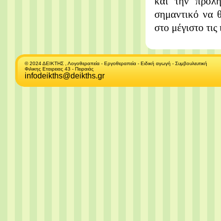
και την πρόλ
σημαντικό να 
στο μέγιστο τις
© 2024 ΔΕΙΚΤΗΣ , Λογοθεραπεία - Εργοθεραπεία - Ειδική αγωγή - Συμβουλευτική
Φιλικης Εταιρειας 43 - Πειραιάς
infodeikths@deikths.gr