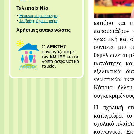
Τελευταία Νέα
Έρευνες περί ευτυχίας
Τα βρέφη έχουν μνήμη;
ωστόσο και τι
Χρήσιμες ανακοινώσεις
παρουσιάζουν κ
γνωστική και 
συνιστά μια 
Ο
ΔΕΙΚΤΗΣ
συνεργάζεται με
θεμελιώνεται μέ
τον
ΕΟΠΥΥ
και τα
λοιπά ασφαλιστικά
ικανότητες κα
ταμεία.
εξελικτικά δι
γνωστικών ικα
Κάποια έλλει
συγκεκριμένους
Η σχολική ετο
καταγράφει το
σχολικό πλαίσι
κοινωνικό. Ε