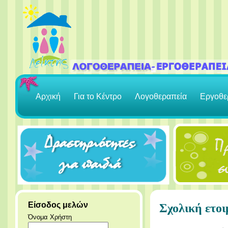
Αρχική
Για το Κέντρο
Λογοθεραπεία
Εργοθε
Είσοδος μελών
Σχολική ετοι
Όνομα Χρήστη