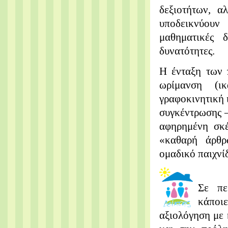
δεξιοτήτων, α
υποδεικνύουν
μαθηματικές δ
δυνατότητες.
Η ένταξη των 
ωρίμανση (ικ
γραφοκινητική 
συγκέντρωσης –
αφηρημένη σκέ
«καθαρή άρθρω
ομαδικό παιχνίδ
Σε πε
κάποι
αξιολόγηση με 