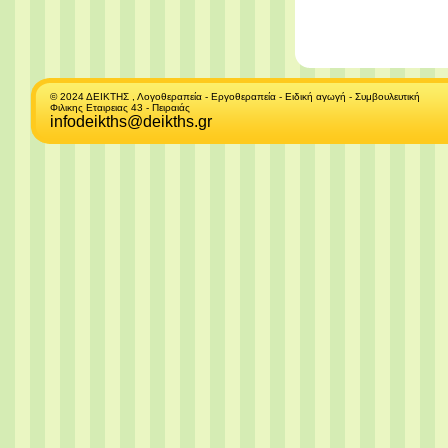
© 2024 ΔΕΙΚΤΗΣ , Λογοθεραπεία - Εργοθεραπεία - Ειδική αγωγή - Συμβουλευτική
Φιλικης Εταιρειας 43 - Πειραιάς
infodeikths@deikths.gr