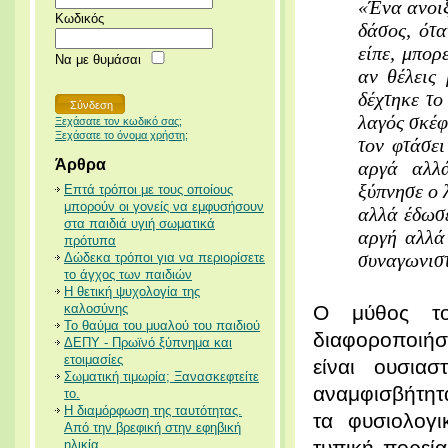
«Ένα ανοιξ
Κωδικός
δάσος, ότ
είπε, μπορ
Να με θυμάσαι
αν θέλεις
δέχτηκε το
λαγός σκέφ
Ξεχάσατε τον κωδικό σας;
Ξεχάσατε το όνομα χρήστη;
τον φτάσε
Άρθρα
αργά αλλ
ξύπνησε ο 
Επτά τρόποι με τους οποίους
μπορούν οι γονείς να εμφυσήσουν
αλλά έδωσε
στα παιδιά υγιή σωματικά
αργή αλλά
πρότυπα
συναγωνιστ
Δώδεκα τρόποι για να περιορίσετε
το άγχος των παιδιών
Η θετική ψυχολογία της
καλοσύνης
Ο μύθος το
Το θαύμα του μυαλού του παιδιού
διαφοροποιή
ΔΕΠΥ - Πρωϊνό ξύπνημα και
ετοιμασίες
είναι ουσια
Σωματική τιμωρία; Ξανασκεφτείτε
αναμφισβήτητα
το.
Η διαμόρφωση της ταυτότητας.
τα φυσιολογι
Από την βρεφική στην εφηβική
τυπική πορεί
ηλικία.