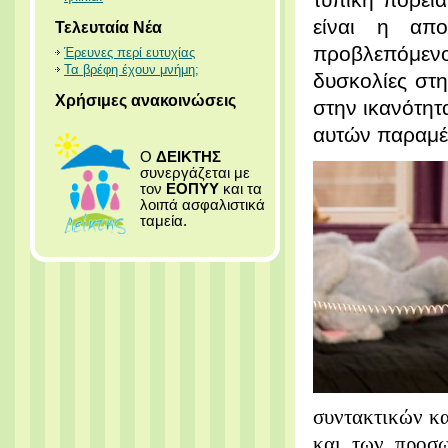
είναι η απο
Τελευταία Νέα
προβλεπόμενο
Έρευνες περί ευτυχίας
Τα βρέφη έχουν μνήμη;
δυσκολίες στη
Χρήσιμες ανακοινώσεις
στην ικανότητ
αυτών παραμέ
Ο
ΔΕΙΚΤΗΣ
συνεργάζεται με
τον
ΕΟΠΥΥ
και τα
λοιπά ασφαλιστικά
ταμεία.
συντακτικών κα
και των προσω