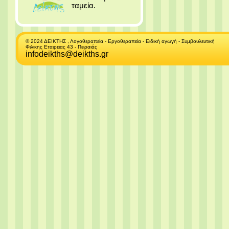
ταμεία.
© 2024 ΔΕΙΚΤΗΣ , Λογοθεραπεία - Εργοθεραπεία - Ειδική αγωγή - Συμβουλευτική
Φιλικης Εταιρειας 43 - Πειραιάς
infodeikths@deikths.gr