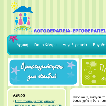
Αρχική
Για το Κέντρο
Λογοθεραπεία
Εργοθε
Άρθρα
Παρακαλώ, εισάγετε τη 
όνομα χρήστη θα αποστ
Επτά τρόποι με τους οποίους
μπορούν οι γονείς να εμφυσήσουν