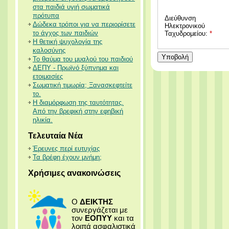
στα παιδιά υγιή σωματικά
πρότυπα
Διεύθυνση
Δώδεκα τρόποι για να περιορίσετε
Ηλεκτρονικού
το άγχος των παιδιών
Ταχυδρομείου:
*
Η θετική ψυχολογία της
καλοσύνης
Υποβολή
Το θαύμα του μυαλού του παιδιού
ΔΕΠΥ - Πρωϊνό ξύπνημα και
ετοιμασίες
Σωματική τιμωρία; Ξανασκεφτείτε
το.
Η διαμόρφωση της ταυτότητας.
Από την βρεφική στην εφηβική
ηλικία.
Τελευταία Νέα
Έρευνες περί ευτυχίας
Τα βρέφη έχουν μνήμη;
Χρήσιμες ανακοινώσεις
Ο
ΔΕΙΚΤΗΣ
συνεργάζεται με
τον
ΕΟΠΥΥ
και τα
λοιπά ασφαλιστικά