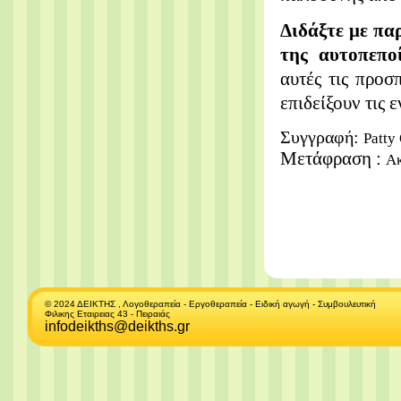
Διδάξτε με παρ
της αυτοπεπο
αυτές τις προσ
επιδείξουν τις 
Συγγραφή:
Patty
Μετάφραση :
Ακ
© 2024 ΔΕΙΚΤΗΣ , Λογοθεραπεία - Εργοθεραπεία - Ειδική αγωγή - Συμβουλευτική
Φιλικης Εταιρειας 43 - Πειραιάς
infodeikths@deikths.gr