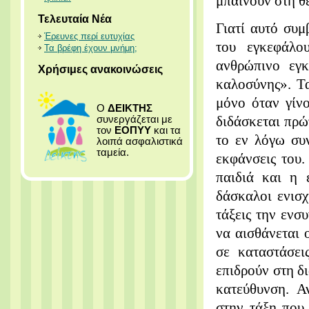
μπαίνουν στη θ
Τελευταία Νέα
Γιατί αυτό συμ
Έρευνες περί ευτυχίας
του εγκεφάλο
Τα βρέφη έχουν μνήμη;
ανθρώπινο εγκ
Χρήσιμες ανακοινώσεις
καλοσύνης». Τα
μόνο όταν γίν
Ο
ΔΕΙΚΤΗΣ
διδάσκεται πρώ
συνεργάζεται με
τον
ΕΟΠΥΥ
και τα
το εν λόγω συ
λοιπά ασφαλιστικά
ταμεία.
εκφάνσεις του.
παιδιά και η 
δάσκαλοι ενισχ
τάξεις την ενσ
να αισθάνεται 
σε καταστάσει
επιδρούν στη δ
κατεύθυνση. Α
στην τάξη που