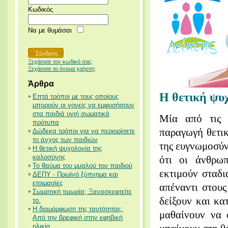
Κωδικός
Να με θυμάσαι
Ξεχάσατε τον κωδικό σας;
Ξεχάσατε το όνομα χρήστη;
Άρθρα
Η θετική ψυ
Επτά τρόποι με τους οποίους
μπορούν οι γονείς να εμφυσήσουν
στα παιδιά υγιή σωματικά
Μία από τις 
πρότυπα
παραγωγή θετι
Δώδεκα τρόποι για να περιορίσετε
το άγχος των παιδιών
της ευγνωμοσύν
Η θετική ψυχολογία της
καλοσύνης
ότι οι άνθρωπ
Το θαύμα του μυαλού του παιδιού
εκτιμούν σταδι
ΔΕΠΥ - Πρωϊνό ξύπνημα και
ετοιμασίες
απέναντι στους
Σωματική τιμωρία; Ξανασκεφτείτε
δείξουν και κα
το.
Η διαμόρφωση της ταυτότητας.
μαθαίνουν να 
Από την βρεφική στην εφηβική
ηλικία.