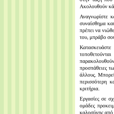
Ακολουθούν κάπ
Αναγνωρίστε κ
συναίσθημα και
πρέπει να νιώθ
του, μπράβο σο
Κατασκευάστε
τοποθετούντ
παρακολουθούν 
προσπάθειες τ
άλλους. Μπορεί
περισσότερη κ
κριτήρια.
Εργασίες σε σ
ομάδες προκει
καλοσύνης από 