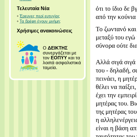
ότι το ίδιο δε 
Τελευταία Νέα
από την κούνια 
Έρευνες περί ευτυχίας
Τα βρέφη έχουν μνήμη;
Το ζωντανό και
Χρήσιμες ανακοινώσεις
μεταξύ του εγώ 
σύνορα ούτε δι
Ο
ΔΕΙΚΤΗΣ
συνεργάζεται με
τον
ΕΟΠΥΥ
και τα
Αλλά σιγά σιγά 
λοιπά ασφαλιστικά
ταμεία.
του - δηλαδή, 
πεινάει, η μητέ
θέλει να παίξει
έχει την εμπειρ
μητέρας του. Β
της μητέρας το
η αλληλενέργει
είναι η βάση απ
ταυτότητας του 