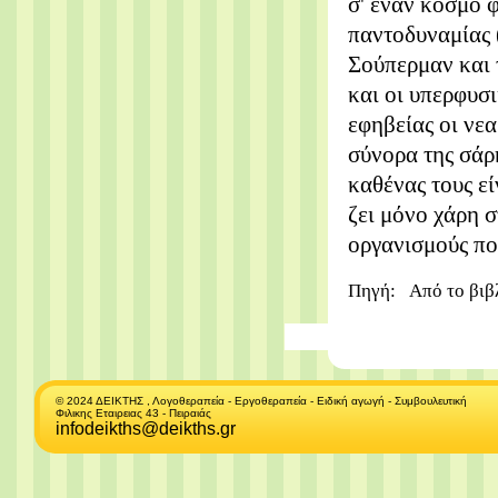
σ' έναν κόσμο 
παντοδυναμίας (
Σούπερμαν και 
και οι υπερφυσι
εφηβείας οι νεα
σύνορα της σάρκ
καθένας τους εί
ζει μόνο χάρη 
οργανισμούς πο
Πηγή:
Από το βιβ
© 2024 ΔΕΙΚΤΗΣ , Λογοθεραπεία - Εργοθεραπεία - Ειδική αγωγή - Συμβουλευτική
Φιλικης Εταιρειας 43 - Πειραιάς
infodeikths@deikths.gr