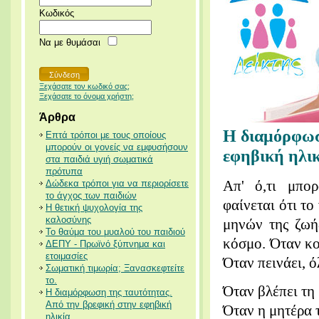
Κωδικός
Να με θυμάσαι
Ξεχάσατε τον κωδικό σας;
Ξεχάσατε το όνομα χρήστη;
Άρθρα
Η διαμόρφωσ
Επτά τρόποι με τους οποίους
μπορούν οι γονείς να εμφυσήσουν
εφηβική ηλικ
στα παιδιά υγιή σωματικά
πρότυπα
Απ' ό,τι μπο
Δώδεκα τρόποι για να περιορίσετε
το άγχος των παιδιών
φαίνεται ότι τ
Η θετική ψυχολογία της
καλοσύνης
μηνών της ζωή
Το θαύμα του μυαλού του παιδιού
κόσμο. Όταν κου
ΔΕΠΥ - Πρωϊνό ξύπνημα και
ετοιμασίες
Όταν πεινάει, ό
Σωματική τιμωρία; Ξανασκεφτείτε
το.
Όταν βλέπει τη μ
Η διαμόρφωση της ταυτότητας.
Από την βρεφική στην εφηβική
Όταν η μητέρα τ
ηλικία.