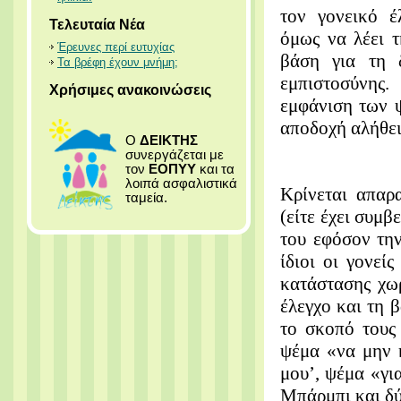
τον γονεικό έ
Τελευταία Νέα
όμως να λέει τ
Έρευνες περί ευτυχίας
βάση για τη 
Τα βρέφη έχουν μνήμη;
εμπιστοσύνης
Χρήσιμες ανακοινώσεις
εμφάνιση των ψ
αποδοχή αλήθει
Ο
ΔΕΙΚΤΗΣ
συνεργάζεται με
τον
ΕΟΠΥΥ
και τα
λοιπά ασφαλιστικά
Κρίνεται απαρ
ταμεία.
(είτε έχει συμβ
του εφόσον την
ίδιοι οι γονεί
κατάστασης χω
έλεγχο και τη 
το σκοπό τους
ψέμα «να μην 
μου’, ψέμα «γι
Μπάρμπι και δύο