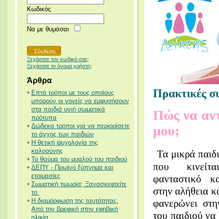
Κωδικός
Να με θυμάσαι
Ξεχάσατε τον κωδικό σας;
Ξεχάσατε το όνομα χρήστη;
Άρθρα
Πρακτικές σ
Επτά τρόποι με τους οποίους
μπορούν οι γονείς να εμφυσήσουν
στα παιδιά υγιή σωματικά
Πώς να αντ
πρότυπα
Δώδεκα τρόποι για να περιορίσετε
μου;
το άγχος των παιδιών
Η θετική ψυχολογία της
καλοσύνης
Τα μικρά παιδ
Το θαύμα του μυαλού του παιδιού
που κινείτ
ΔΕΠΥ - Πρωϊνό ξύπνημα και
ετοιμασίες
φανταστικό κ
Σωματική τιμωρία; Ξανασκεφτείτε
στην αλήθεια κ
το.
Η διαμόρφωση της ταυτότητας.
φανερώνει στη
Από την βρεφική στην εφηβική
του παιδιού να 
ηλικία.