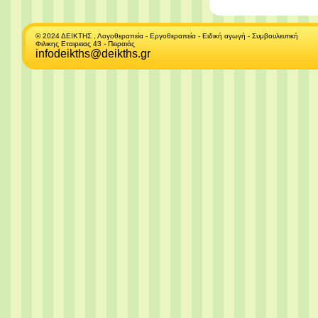
© 2024 ΔΕΙΚΤΗΣ , Λογοθεραπεία - Εργοθεραπεία - Ειδική αγωγή - Συμβουλευτική
Φιλικης Εταιρειας 43 - Πειραιάς
infodeikths@deikths.gr