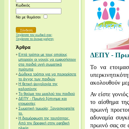
Κωδικός
Να με θυμάσαι
Ξεχάσατε τον κωδικό σας;
Ξεχάσατε το όνομα χρήστη;
Άρθρα
ΔΕΠΥ - Πρωϊ
Επτά τρόποι με τους οποίους
μπορούν οι γονείς να εμφυσήσουν
στα παιδιά υγιή σωματικά
Το να ετοιμασ
πρότυπα
υπερκινητικό
Δώδεκα τρόποι για να περιορίσετε
το άγχος των παιδιών
ακολουθούν μερ
Η θετική ψυχολογία της
καλοσύνης
Αν είστε γονιό
Το θαύμα του μυαλού του παιδιού
ΔΕΠΥ - Πρωϊνό ξύπνημα και
το αίσθημα τη
ετοιμασίες
Σωματική τιμωρία; Ξανασκεφτείτε
πρωινή προετο
το.
αδυναμία συγκ
Η διαμόρφωση της ταυτότητας.
Από την βρεφική στην εφηβική
πρωινό σας σε 
ηλικία.