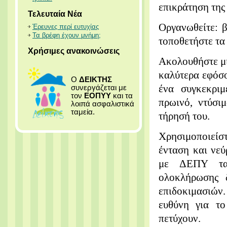
επικράτηση της
Τελευταία Νέα
Οργανωθείτε: β
Έρευνες περί ευτυχίας
Τα βρέφη έχουν μνήμη;
τοποθετήστε τα
Χρήσιμες ανακοινώσεις
Ακολουθήστε μί
καλύτερα εφόσ
Ο
ΔΕΙΚΤΗΣ
ένα συγκεκριμ
συνεργάζεται με
τον
ΕΟΠΥΥ
και τα
πρωινό, ντύσι
λοιπά ασφαλιστικά
ταμεία.
τήρησή του.
Χρησιμοποιείστε
ένταση και νεύ
με ΔΕΠΥ τα
ολοκλήρωσης 
επιδοκιμασιών
ευθύνη για το
πετύχουν.