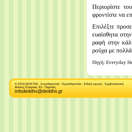
Περιορίστε το
φροντίστε να επ
Επιλέξτε προσε
ευαίσθητα στην
ραφή στην κάλ
ρούχα με πολλά
Πηγή: Everyday He
© 2024 ΔΕΙΚΤΗΣ , Λογοθεραπεία - Εργοθεραπεία - Ειδική αγωγή - Συμβουλευτική
Φιλικης Εταιρειας 43 - Πειραιάς
infodeikths@deikths.gr