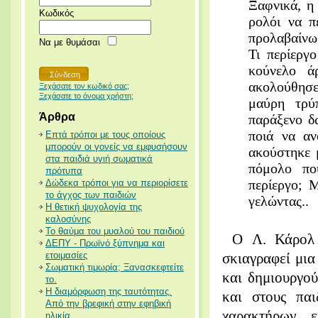
Ξαφνικά, η
Κωδικός
ρολόι να π
προλαβαίνω,
Να με θυμάσαι
Τι περίεργ
κούνελο ά
ακολούθησε
Ξεχάσατε τον κωδικό σας;
Ξεχάσατε το όνομα χρήστη;
μαύρη τρύ
Άρθρα
παράξενο δ
ποιά να αν
Επτά τρόποι με τους οποίους
μπορούν οι γονείς να εμφυσήσουν
ακούστηκε 
στα παιδιά υγιή σωματικά
πόμολο πο
πρότυπα
περίεργο; 
Δώδεκα τρόποι για να περιορίσετε
το άγχος των παιδιών
γελώντας..
Η θετική ψυχολογία της
καλοσύνης
Το θαύμα του μυαλού του παιδιού
O Λ.
Κάρολ
ΔΕΠΥ - Πρωϊνό ξύπνημα και
ετοιμασίες
σκιαγραφεί μι
Σωματική τιμωρία; Ξανασκεφτείτε
και δημιουργο
το.
Η διαμόρφωση της ταυτότητας.
και στους πα
Από την βρεφική στην εφηβική
χαρακτήρων ε
ηλικία.