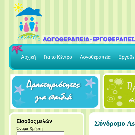
Αρχική
Για το Κέντρο
Λογοθεραπεία
Εργοθε
Είσοδος μελών
Σύνδρομο As
Όνομα Χρήστη