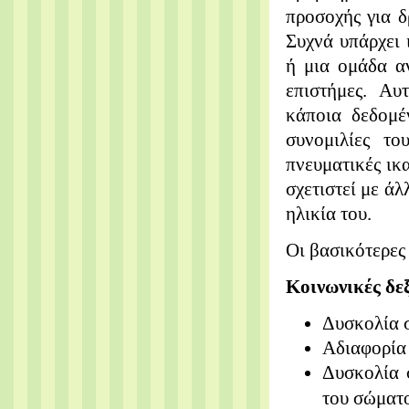
προσοχής για δ
Συχνά
υπάρχει 
ή μια ομάδα
α
επιστήμες. Α
κάποια δεδομ
συνομιλίες το
πνευματικές ικ
σχετιστεί με άλ
ηλικία
του.
Οι βασικότερες 
Κοινωνικές δε
Δυσκολία 
Αδιαφορία
Δυσκολία
του σώματο