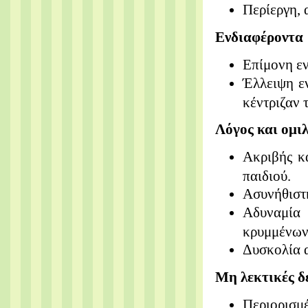
Περίεργη,
Ενδιαφέροντα
Επίμονη ε
Έλλειψη
ε
κέντριζαν 
Λόγος και ομι
Ακριβής κ
παιδιού.
Ασυνήθισ
Αδυναμί
κρυμμένων
Δυσκολία
Μη λεκτικές δ
Περιορισμ