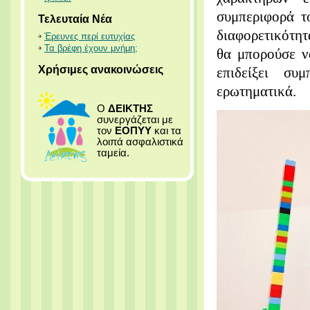
συμπεριφορά
τ
Τελευταία Νέα
διαφορετικότητ
Έρευνες περί ευτυχίας
Τα βρέφη έχουν μνήμη;
θα μπορούσε ν
Χρήσιμες ανακοινώσεις
επιδείξει συ
ερωτηματικά.
Ο
ΔΕΙΚΤΗΣ
συνεργάζεται με
τον
ΕΟΠΥΥ
και τα
λοιπά ασφαλιστικά
ταμεία.