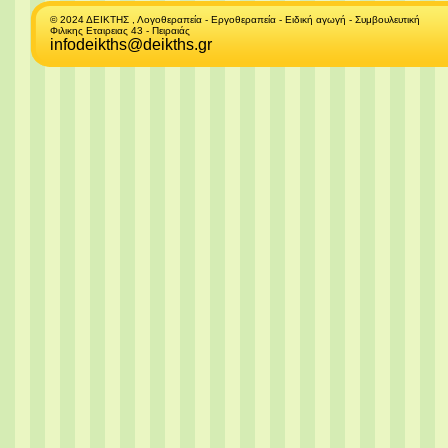
© 2024 ΔΕΙΚΤΗΣ , Λογοθεραπεία - Εργοθεραπεία - Ειδική αγωγή - Συμβουλευτική
Φιλικης Εταιρειας 43 - Πειραιάς
infodeikths@deikths.gr