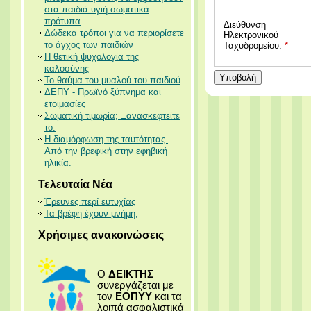
στα παιδιά υγιή σωματικά
πρότυπα
Διεύθυνση
Δώδεκα τρόποι για να περιορίσετε
Ηλεκτρονικού
το άγχος των παιδιών
Ταχυδρομείου:
*
Η θετική ψυχολογία της
καλοσύνης
Υποβολή
Το θαύμα του μυαλού του παιδιού
ΔΕΠΥ - Πρωϊνό ξύπνημα και
ετοιμασίες
Σωματική τιμωρία; Ξανασκεφτείτε
το.
Η διαμόρφωση της ταυτότητας.
Από την βρεφική στην εφηβική
ηλικία.
Τελευταία Νέα
Έρευνες περί ευτυχίας
Τα βρέφη έχουν μνήμη;
Χρήσιμες ανακοινώσεις
Ο
ΔΕΙΚΤΗΣ
συνεργάζεται με
τον
ΕΟΠΥΥ
και τα
λοιπά ασφαλιστικά