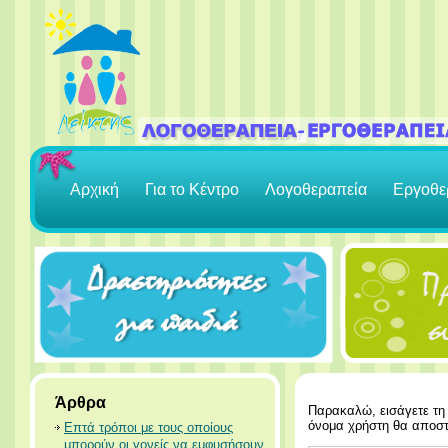
Αρχική
Για το Κέντρο
Λογοθεραπεία
Εργοθε
Άρθρα
Παρακαλώ, εισάγετε τη 
όνομα χρήστη θα αποστ
Επτά τρόποι με τους οποίους
μπορούν οι γονείς να εμφυσήσουν