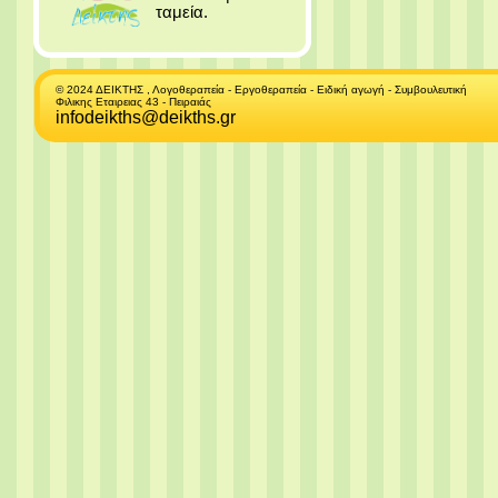
ταμεία.
© 2024 ΔΕΙΚΤΗΣ , Λογοθεραπεία - Εργοθεραπεία - Ειδική αγωγή - Συμβουλευτική
Φιλικης Εταιρειας 43 - Πειραιάς
infodeikths@deikths.gr