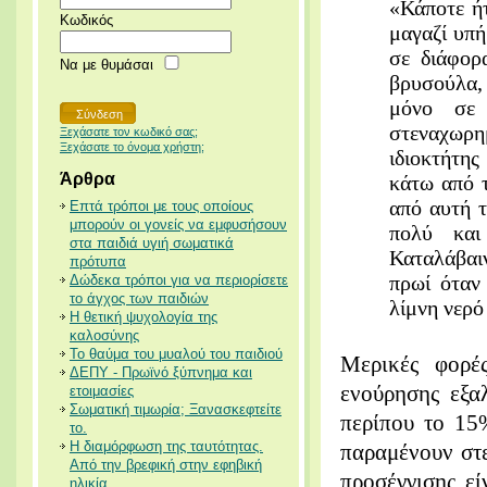
«Κάποτε ήτ
Κωδικός
μαγαζί υπή
σε διάφορ
Να με θυμάσαι
βρυσούλα,
μόνο σε 
στεναχωρ
Ξεχάσατε τον κωδικό σας;
Ξεχάσατε το όνομα χρήστη;
ιδιοκτήτη
Άρθρα
κάτω από τ
από αυτή τ
Επτά τρόποι με τους οποίους
μπορούν οι γονείς να εμφυσήσουν
πολύ και
στα παιδιά υγιή σωματικά
Καταλάβαι
πρότυπα
πρωί όταν
Δώδεκα τρόποι για να περιορίσετε
το άγχος των παιδιών
λίμνη νερ
Η θετική ψυχολογία της
καλοσύνης
Το θαύμα του μυαλού του παιδιού
Μερικές φορές
ΔΕΠΥ - Πρωϊνό ξύπνημα και
ενούρησης εξα
ετοιμασίες
Σωματική τιμωρία; Ξανασκεφτείτε
περίπου το 15
το.
Η διαμόρφωση της ταυτότητας.
παραμένουν στ
Από την βρεφική στην εφηβική
προσέγγισης εί
ηλικία.