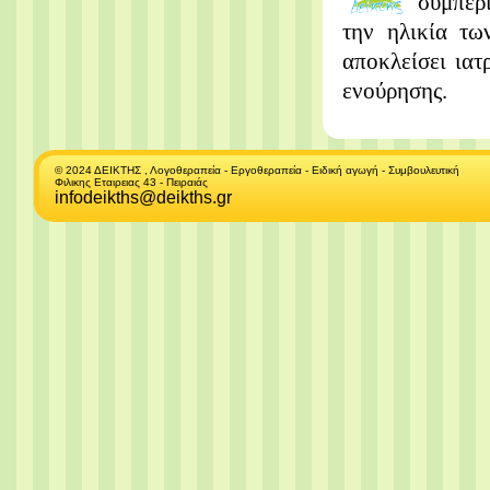
συμπερι
την ηλικία τω
αποκλείσει ια
ενούρησης.
© 2024 ΔΕΙΚΤΗΣ , Λογοθεραπεία - Εργοθεραπεία - Ειδική αγωγή - Συμβουλευτική
Φιλικης Εταιρειας 43 - Πειραιάς
infodeikths@deikths.gr