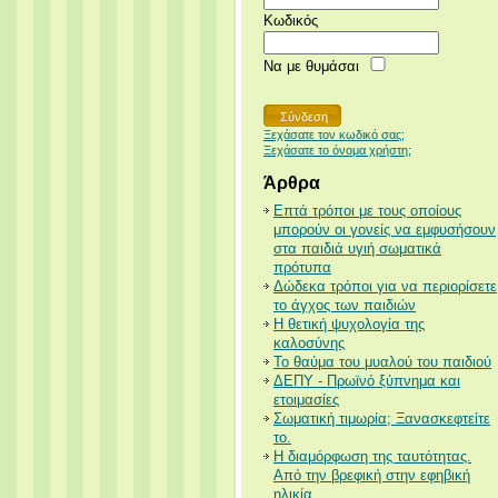
Κωδικός
Να με θυμάσαι
Ξεχάσατε τον κωδικό σας;
Ξεχάσατε το όνομα χρήστη;
Άρθρα
Επτά τρόποι με τους οποίους
μπορούν οι γονείς να εμφυσήσουν
στα παιδιά υγιή σωματικά
πρότυπα
Δώδεκα τρόποι για να περιορίσετε
το άγχος των παιδιών
Η θετική ψυχολογία της
καλοσύνης
Το θαύμα του μυαλού του παιδιού
ΔΕΠΥ - Πρωϊνό ξύπνημα και
ετοιμασίες
Σωματική τιμωρία; Ξανασκεφτείτε
το.
Η διαμόρφωση της ταυτότητας.
Από την βρεφική στην εφηβική
ηλικία.