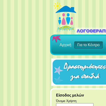
Αρχική
Για το Κέντρο
Είσοδος μελών
Όνομα Χρήστη