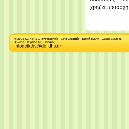
χρήζει προσοχής
© 2024 ΔΕΙΚΤΗΣ , Λογοθεραπεία - Εργοθεραπεία - Ειδική αγωγή - Συμβουλευτική
Φιλικης Εταιρειας 43 - Πειραιάς
infodeikths@deikths.gr