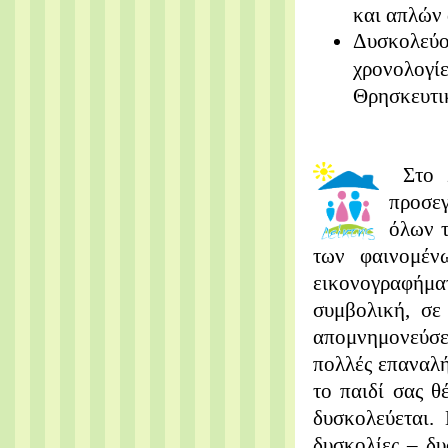
και απλών
Δυσκολεύον
χρονολογίε
Θρησκευτι
Στο 
προσεγ
όλων τ
των φαινομέν
εικονογραφήματ
συμβολική, σε
απομνημονεύσει
πολλές επαναλή
το παιδί σας θ
δυσκολεύεται.
δυσκολίες – δυ