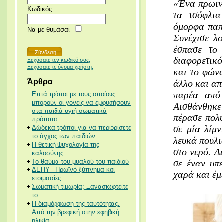
«Ένα πρωινό
Κωδικός
τα τσόφλι
όμορφα παπ
Να με θυμάσαι
Συνέχισε λ
έσπασε το
διαφορετικό
Ξεχάσατε τον κωδικό σας;
Ξεχάσατε το όνομα χρήστη;
και το φών
Άρθρα
άλλο και απ
παρέα από 
Επτά τρόποι με τους οποίους
μπορούν οι γονείς να εμφυσήσουν
Αισθάνθηκε
στα παιδιά υγιή σωματικά
πέρασε πολύ
πρότυπα
σε μία λίμ
Δώδεκα τρόποι για να περιορίσετε
το άγχος των παιδιών
λευκά πουλι
Η θετική ψυχολογία της
στο νερό. Δ
καλοσύνης
Το θαύμα του μυαλού του παιδιού
σε έναν υπ
ΔΕΠΥ - Πρωϊνό ξύπνημα και
χαρά και έμ
ετοιμασίες
Σωματική τιμωρία; Ξανασκεφτείτε
το.
Η διαμόρφωση της ταυτότητας.
Από την βρεφική στην εφηβική
ηλικία.