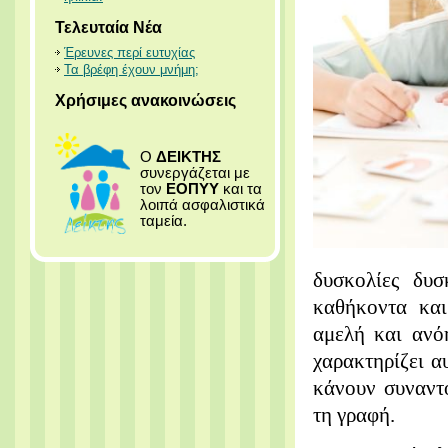
Τελευταία Νέα
Έρευνες περί ευτυχίας
Τα βρέφη έχουν μνήμη;
Χρήσιμες ανακοινώσεις
Ο
ΔΕΙΚΤΗΣ
συνεργάζεται με
τον
ΕΟΠΥΥ
και τα
λοιπά ασφαλιστικά
ταμεία.
δυσκολίες δυ
καθήκοντα και
αμελή και ανό
χαρακτηρίζει α
κάνουν συναντ
τη γραφή.