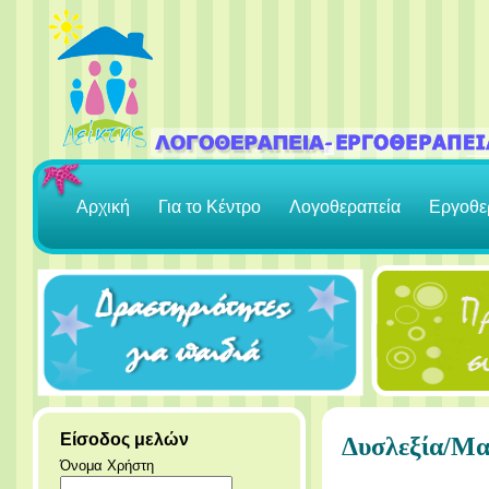
Αρχική
Για το Κέντρο
Λογοθεραπεία
Εργοθε
Είσοδος μελών
Δυσλεξία/Μα
Όνομα Χρήστη