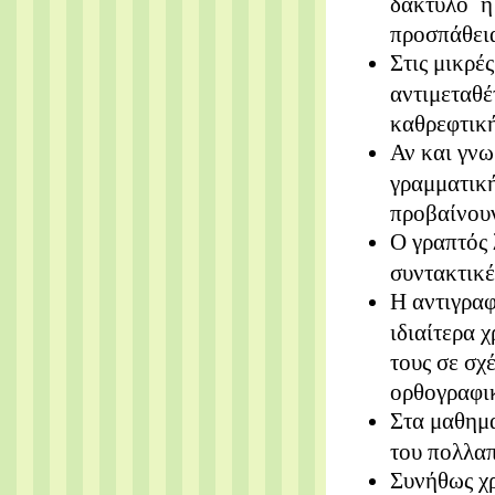
δάκτυλο ή
προσπάθει
Στις μικρέ
αντιμεταθ
καθρεφτικ
Αν και γνω
γραμματική
προβαίνουν
Ο γραπτός 
συντακτικέ
Η αντιγραφ
ιδιαίτερα 
τους σε σχ
ορθογραφικ
Στα μαθημα
του πολλα
Συνήθως χρ