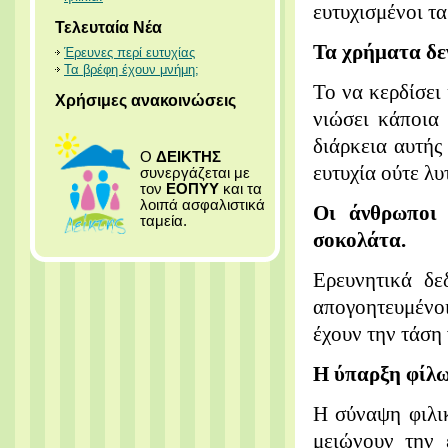
ευτυχισμένοι τ
Τελευταία Νέα
Τα χρήματα δεν
Έρευνες περί ευτυχίας
Τα βρέφη έχουν μνήμη;
Το να κερδίσει
Χρήσιμες ανακοινώσεις
νιώσει κάποια 
διάρκεια αυτής
Ο
ΔΕΙΚΤΗΣ
ευτυχία ούτε λυ
συνεργάζεται με
τον
ΕΟΠΥΥ
και τα
λοιπά ασφαλιστικά
Οι άνθρωποι 
ταμεία.
σοκολάτα.
Ερευνητικά δε
απογοητευμένο
έχουν την τάση
Η ύπαρξη φίλων
Η σύναψη φιλι
μειώνουν την 