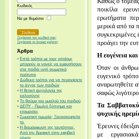
Καθώς ο τομέας
Κωδικός
ποικίλα ερευ
ερωτήματα περ
Να με θυμάσαι
μερικά από τα π
συγκεκριμένες 
Ξεχάσατε τον κωδικό σας;
προάγει την ευτ
Ξεχάσατε το όνομα χρήστη;
Άρθρα
Η ευγένεια και
Επτά τρόποι με τους οποίους
μπορούν οι γονείς να εμφυσήσουν
Όταν οι άνθρωπ
στα παιδιά υγιή σωματικά
πρότυπα
ευγενικό τρόπο
Δώδεκα τρόποι για να περιορίσετε
αναρωτηθείτε α
το άγχος των παιδιών
Η θετική ψυχολογία της
σαφώς λιγότερο 
καλοσύνης
Το θαύμα του μυαλού του παιδιού
Τα Σαββατοκύ
ΔΕΠΥ - Πρωϊνό ξύπνημα και
ετοιμασίες
ψυχικής ηρεμί
Σωματική τιμωρία; Ξανασκεφτείτε
το.
Έρευνες έδειξα
Η διαμόρφωση της ταυτότητας.
Από την βρεφική στην εφηβική
με εργασιακά
ηλικία.