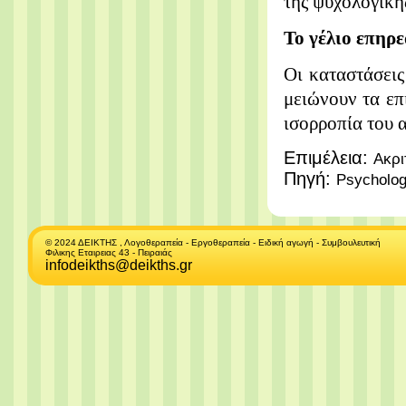
της ψυχολογική
Το γέλιο επηρε
Οι καταστάσεις
μειώνουν τα επ
ισορροπία του 
Επιμέλεια:
Ακρι
Πηγή:
Psycholog
© 2024 ΔΕΙΚΤΗΣ , Λογοθεραπεία - Εργοθεραπεία - Ειδική αγωγή - Συμβουλευτική
Φιλικης Εταιρειας 43 - Πειραιάς
infodeikths@deikths.gr