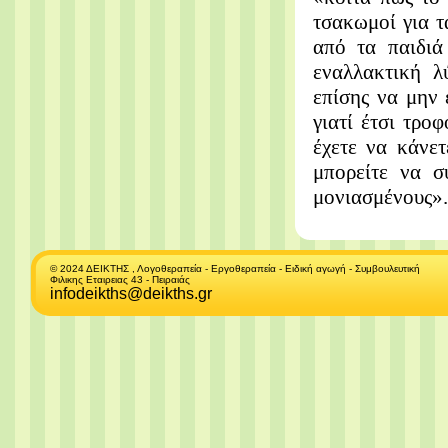
τσακωμοί για τ
από τα παιδιά
εναλλακτική λ
επίσης να μην 
γιατί έτσι τρο
έχετε να κάνετ
μπορείτε να σ
μονιασμένους».
© 2024 ΔΕΙΚΤΗΣ , Λογοθεραπεία - Εργοθεραπεία - Ειδική αγωγή - Συμβουλευτική
Φιλικης Εταιρειας 43 - Πειραιάς
infodeikths@deikths.gr