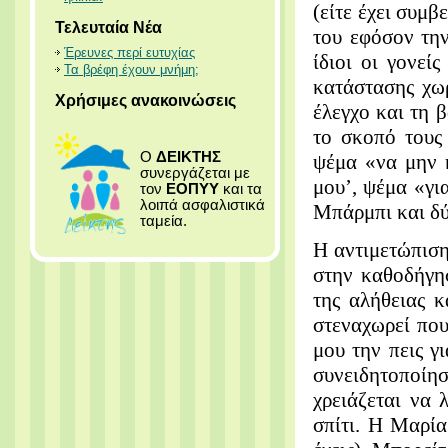
(είτε έχει συμβ
Τελευταία Νέα
του εφόσον την
Έρευνες περί ευτυχίας
ίδιοι οι γονεί
Τα βρέφη έχουν μνήμη;
κατάστασης χω
Χρήσιμες ανακοινώσεις
έλεγχο και τη 
το σκοπό τους
Ο
ΔΕΙΚΤΗΣ
ψέμα «να μην 
συνεργάζεται με
μου’, ψέμα «γι
τον
ΕΟΠΥΥ
και τα
λοιπά ασφαλιστικά
Μπάρμπι και δύο
ταμεία.
Η αντιμετώπιση
στην καθοδήγησ
της αλήθειας κ
στεναχωρεί που
μου την πεις γ
συνειδητοποίησ
χρειάζεται να 
σπίτι. Η Μαρία