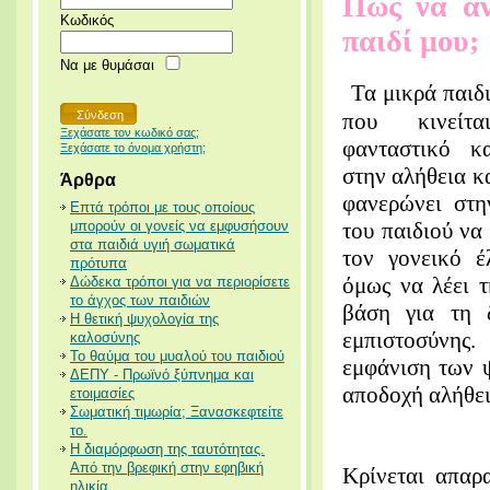
Πώς να αν
Κωδικός
παιδί μου;
Να με θυμάσαι
Τα μικρά παιδ
που κινείτ
Ξεχάσατε τον κωδικό σας;
φανταστικό κ
Ξεχάσατε το όνομα χρήστη;
στην αλήθεια κ
Άρθρα
φανερώνει στη
Επτά τρόποι με τους οποίους
μπορούν οι γονείς να εμφυσήσουν
του παιδιού να 
στα παιδιά υγιή σωματικά
τον γονεικό έ
πρότυπα
όμως να λέει τ
Δώδεκα τρόποι για να περιορίσετε
το άγχος των παιδιών
βάση για τη 
Η θετική ψυχολογία της
εμπιστοσύνης
καλοσύνης
Το θαύμα του μυαλού του παιδιού
εμφάνιση των ψ
ΔΕΠΥ - Πρωϊνό ξύπνημα και
αποδοχή αλήθει
ετοιμασίες
Σωματική τιμωρία; Ξανασκεφτείτε
το.
Η διαμόρφωση της ταυτότητας.
Από την βρεφική στην εφηβική
Κρίνεται απαρ
ηλικία.