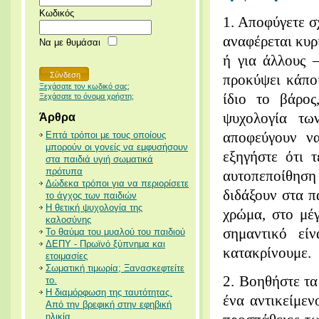
Κωδικός
1. Αποφύγετε σ
αναφέρεται κυρί
Να με θυμάσαι
ή για άλλους –
προκύψει κάπο
Ξεχάσατε τον κωδικό σας;
ίδιο το βάρος
Ξεχάσατε το όνομα χρήστη;
ψυχολογία τω
Άρθρα
αποφεύγουν να
Επτά τρόποι με τους οποίους
μπορούν οι γονείς να εμφυσήσουν
εξηγήστε ότι τ
στα παιδιά υγιή σωματικά
πρότυπα
αυτοπεποίθηση
Δώδεκα τρόποι για να περιορίσετε
διδάξουν στα π
το άγχος των παιδιών
Η θετική ψυχολογία της
χρώμα, στο μέγ
καλοσύνης
σημαντικό εί
Το θαύμα του μυαλού του παιδιού
ΔΕΠΥ - Πρωϊνό ξύπνημα και
κατακρίνουμε.
ετοιμασίες
Σωματική τιμωρία; Ξανασκεφτείτε
2. Βοηθήστε τα
το.
Η διαμόρφωση της ταυτότητας.
ένα αντικείμεν
Από την βρεφική στην εφηβική
ηλικία.