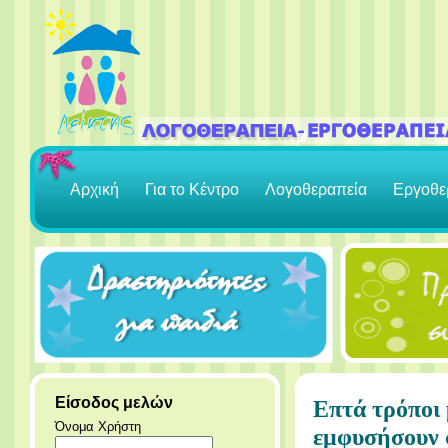
Αρχική
Για το Κέντρο
Λογοθεραπεία
Εργοθε
Είσοδος μελών
Επτά τρόποι 
Όνομα Χρήστη
εμφυσήσουν 