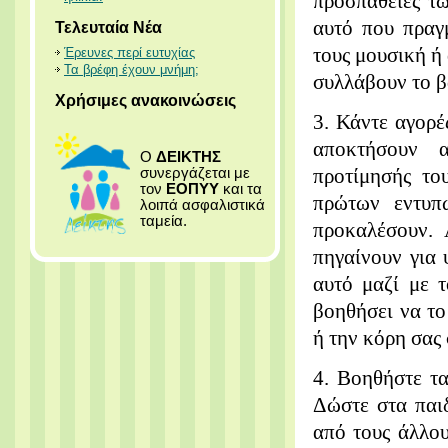
προσπάθειες τ
αυτό που πραγμ
Τελευταία Νέα
τους μουσική ή 
Έρευνες περί ευτυχίας
Τα βρέφη έχουν μνήμη;
συλλάβουν το β
Χρήσιμες ανακοινώσεις
3. Κάντε αγορέ
αποκτήσουν α
Ο
ΔΕΙΚΤΗΣ
προτίμησής το
συνεργάζεται με
τον
ΕΟΠΥΥ
και τα
πρώτων εντυπ
λοιπά ασφαλιστικά
ταμεία.
προκαλέσουν. 
πηγαίνουν για 
αυτό μαζί με τ
βοηθήσει να το
ή την κόρη σας 
4. Βοηθήστε τα
Δώστε στα παιδ
από τους άλλου