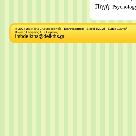
Πηγή:
Psycholog
© 2024 ΔΕΙΚΤΗΣ , Λογοθεραπεία - Εργοθεραπεία - Ειδική αγωγή - Συμβουλευτική
Φιλικης Εταιρειας 43 - Πειραιάς
infodeikths@deikths.gr