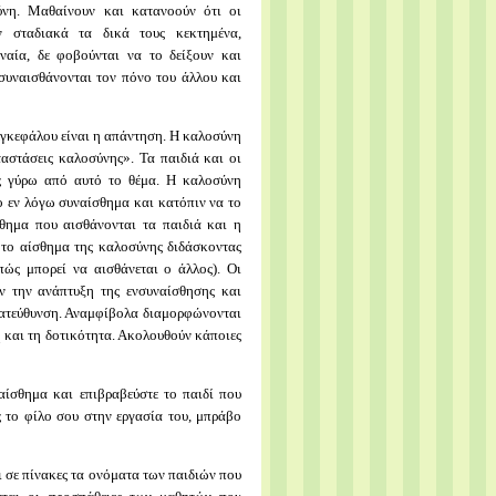
ύνη. Μαθαίνουν και κατανοούν ότι οι
ν σταδιακά τα δικά τους κεκτημένα,
ναία, δε φοβούνται να το δείξουν και
συναισθάνονται τον πόνο του άλλου και
 εγκεφάλου είναι η απάντηση. Η καλοσύνη
αστάσεις καλοσύνης». Τα παιδιά και οι
ις γύρω από αυτό το θέμα. Η καλοσύνη
το εν λόγω συναίσθημα και κατόπιν να το
σθημα που αισθάνονται τα παιδιά και η
 το αίσθημα της καλοσύνης διδάσκοντας
ώς μπορεί να αισθάνεται ο άλλος). Οι
ν την ανάπτυξη της ενσυναίσθησης και
κατεύθυνση. Αναμφίβολα διαμορφώνονται
 και τη δοτικότητα. Ακολουθούν κάποιες
αίσθημα και επιβραβεύστε το παιδί που
ς το φίλο σου στην εργασία του, μπράβο
ι σε πίνακες τα ονόματα των παιδιών που