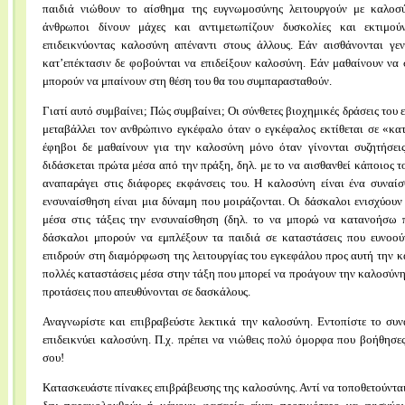
παιδιά νιώθουν το αίσθημα της ευγνωμοσύνης λειτουργούν με καλοσ
άνθρωποι δίνουν μάχες και αντιμετωπίζουν δυσκολίες και εκτιμού
επιδεικνύοντας καλοσύνη απέναντι στους άλλους. Εάν αισθάνονται γεν
κατ’επέκτασιν δε φοβούνται να επιδείξουν καλοσύνη. Εάν μαθαίνουν να 
μπορούν να μπαίνουν στη θέση του θα του συμπαρασταθούν.
Γιατί αυτό συμβαίνει; Πώς συμβαίνει; Oι σύνθετες βιοχημικές δράσεις του
μεταβάλλει τον ανθρώπινο εγκέφαλο όταν ο εγκέφαλος εκτίθεται σε «κατ
έφηβοι δε μαθαίνουν για την καλοσύνη μόνο όταν γίνονται συζητήσε
διδάσκεται πρώτα μέσα από την πράξη, δηλ. με το να αισθανθεί κάποιος 
αναπαράγει στις διάφορες εκφάνσεις του. Η καλοσύνη είναι ένα συναί
ενσυναίσθηση είναι μια δύναμη που μοιράζονται. Οι δάσκαλοι ενισχύουν
μέσα στις τάξεις την ενσυναίσθηση (δηλ. το να μπορώ να κατανοήσω π
δάσκαλοι μπορούν να εμπλέξουν τα παιδιά σε καταστάσεις που ευνοού
επιδρούν στη διαμόρφωση της λειτουργίας του εγκεφάλου προς αυτή την 
πολλές καταστάσεις μέσα στην τάξη που μπορεί να προάγουν την καλοσύνη
προτάσεις που απευθύνονται σε δασκάλους.
Αναγνωρίστε και επιβραβεύστε λεκτικά την καλοσύνη. Εντοπίστε το συν
επιδεικνύει καλοσύνη. Π.χ. πρέπει να νιώθεις πολύ όμορφα που βοήθησε
σου!
Κατασκευάστε πίνακες επιβράβευσης της καλοσύνης. Αντί να τοποθετούντα