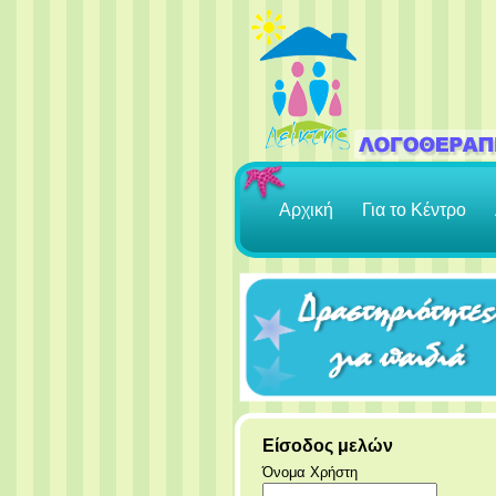
Αρχική
Για το Κέντρο
Είσοδος μελών
Όνομα Χρήστη