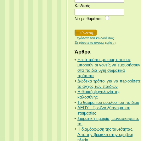
Κωδικός
Να με θυμάσαι
Ξεχάσατε τον κωδικό σας;
Ξεχάσατε το όνομα χρήστη;
Άρθρα
Επτά τρόποι με τους οποίους
μπορούν οι γονείς να εμφυσήσουν
στα παιδιά υγιή σωματικά
πρότυπα
Δώδεκα τρόποι για να περιορίσετε
το άγχος των παιδιών
Η θετική ψυχολογία της
καλοσύνης
Το θαύμα του μυαλού του παιδιού
ΔΕΠΥ - Πρωϊνό ξύπνημα και
ετοιμασίες
Σωματική τιμωρία; Ξανασκεφτείτε
το.
Η διαμόρφωση της ταυτότητας.
Από την βρεφική στην εφηβική
ηλικία.