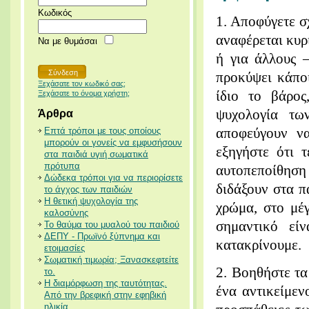
Κωδικός
1. Αποφύγετε σ
αναφέρεται κυρί
Να με θυμάσαι
ή για άλλους –
προκύψει κάπο
Ξεχάσατε τον κωδικό σας;
ίδιο το βάρος
Ξεχάσατε το όνομα χρήστη;
ψυχολογία τω
Άρθρα
αποφεύγουν να
Επτά τρόποι με τους οποίους
μπορούν οι γονείς να εμφυσήσουν
εξηγήστε ότι τ
στα παιδιά υγιή σωματικά
πρότυπα
αυτοπεποίθηση
Δώδεκα τρόποι για να περιορίσετε
διδάξουν στα π
το άγχος των παιδιών
Η θετική ψυχολογία της
χρώμα, στο μέγ
καλοσύνης
σημαντικό εί
Το θαύμα του μυαλού του παιδιού
ΔΕΠΥ - Πρωϊνό ξύπνημα και
κατακρίνουμε.
ετοιμασίες
Σωματική τιμωρία; Ξανασκεφτείτε
2. Βοηθήστε τα
το.
Η διαμόρφωση της ταυτότητας.
ένα αντικείμεν
Από την βρεφική στην εφηβική
ηλικία.