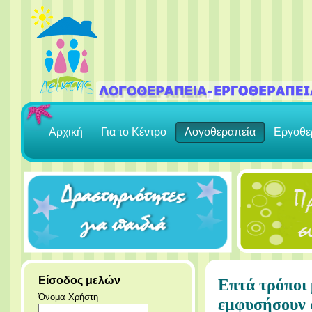
Αρχική
Για το Κέντρο
Λογοθεραπεία
Εργοθε
Είσοδος μελών
Επτά τρόποι 
Όνομα Χρήστη
εμφυσήσουν 