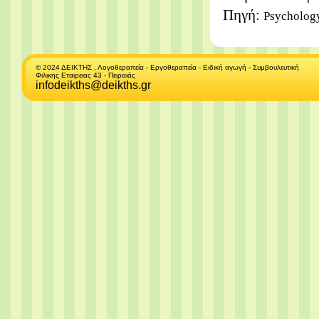
Πηγή:
Psycholog
© 2024 ΔΕΙΚΤΗΣ , Λογοθεραπεία - Εργοθεραπεία - Ειδική αγωγή - Συμβουλευτική
Φιλικης Εταιρειας 43 - Πειραιάς
infodeikths@deikths.gr