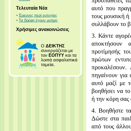
προσπάθειες τ
αυτό που πραγμ
Τελευταία Νέα
τους μουσική ή 
Έρευνες περί ευτυχίας
Τα βρέφη έχουν μνήμη;
συλλάβουν το β
Χρήσιμες ανακοινώσεις
3. Κάντε αγορέ
αποκτήσουν α
Ο
ΔΕΙΚΤΗΣ
προτίμησής το
συνεργάζεται με
τον
ΕΟΠΥΥ
και τα
πρώτων εντυπ
λοιπά ασφαλιστικά
ταμεία.
προκαλέσουν. 
πηγαίνουν για 
αυτό μαζί με τ
βοηθήσει να το
ή την κόρη σας 
4. Βοηθήστε τα
Δώστε στα παιδ
από τους άλλου