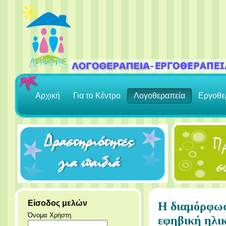
Αρχική
Για το Κέντρο
Λογοθεραπεία
Εργοθε
Είσοδος μελών
Η διαμόρφωσ
Όνομα Χρήστη
εφηβική ηλικ