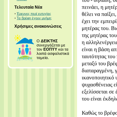
του - δηλαδή, 
πεινάει, η μητέ
Τελευταία Νέα
θέλει να παίξει
Έρευνες περί ευτυχίας
Τα βρέφη έχουν μνήμη;
έχει την εμπειρ
Χρήσιμες ανακοινώσεις
μητέρας του. Β
της μητέρας το
Ο
ΔΕΙΚΤΗΣ
η αλληλενέργει
συνεργάζεται με
είναι η βάση απ
τον
ΕΟΠΥΥ
και τα
λοιπά ασφαλιστικά
ταυτότητας του 
ταμεία.
μεταξύ του βρέφ
διαταραγμένη, γ
ικανοποιητικό 
ψυχασθένειας ε
εξελίσσεται σε 
του είναι έκδηλ
Καθώς το βρέφος