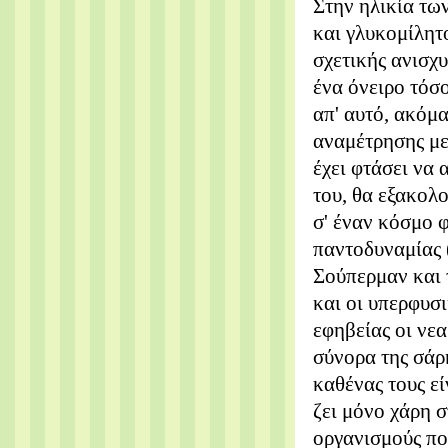
Στην ηλικία των
και γλυκομίλητο
σχετικής ανισχ
ένα όνειρο τόσο
απ' αυτό, ακόμ
αναμέτρησης με
έχει φτάσει να
του, θα εξακολο
σ' έναν κόσμο 
παντοδυναμίας (
Σούπερμαν και 
και οι υπερφυσι
εφηβείας οι νεα
σύνορα της σάρκ
καθένας τους εί
ζει μόνο χάρη 
οργανισμούς πο