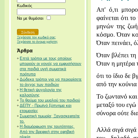
Κωδικός
Απ' ό,τι μπορ
φαίνεται ότι τ
Να με θυμάσαι
μηνών της ζωή
κόσμο. Όταν κου
Ξεχάσατε τον κωδικό σας;
Όταν πεινάει, ό
Ξεχάσατε το όνομα χρήστη;
Άρθρα
Όταν βλέπει τη μ
Επτά τρόποι με τους οποίους
Όταν η μητέρα τ
μπορούν οι γονείς να εμφυσήσουν
στα παιδιά υγιή σωματικά
πρότυπα
ότι το ίδιο δε 
Δώδεκα τρόποι για να περιορίσετε
από την κούνια 
το άγχος των παιδιών
Η θετική ψυχολογία της
καλοσύνης
Το ζωντανό και
Το θαύμα του μυαλού του παιδιού
μεταξύ του εγώ 
ΔΕΠΥ - Πρωϊνό ξύπνημα και
ετοιμασίες
σύνορα ούτε δι
Σωματική τιμωρία; Ξανασκεφτείτε
το.
Η διαμόρφωση της ταυτότητας.
Αλλά σιγά σιγά 
Από την βρεφική στην εφηβική
ηλικία.