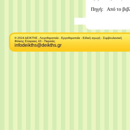
Πηγή:
Από το βιβ
© 2024 ΔΕΙΚΤΗΣ , Λογοθεραπεία - Εργοθεραπεία - Ειδική αγωγή - Συμβουλευτική
Φιλικης Εταιρειας 43 - Πειραιάς
infodeikths@deikths.gr