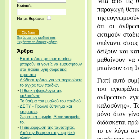
Μία από τις θ
Κωδικός
παραγωγή θετι
της ευγνωμοσύν
Να με θυμάσαι
ότι οι άνθρωπ
εκτιμούν σταδι
Ξεχάσατε τον κωδικό σας;
απέναντι στους
Ξεχάσατε το όνομα χρήστη;
δείξουν και κα
Άρθρα
μαθαίνουν να 
Επτά τρόποι με τους οποίους
μπορούν οι γονείς να εμφυσήσουν
μπαίνουν στη θ
στα παιδιά υγιή σωματικά
πρότυπα
Γιατί αυτό συμ
Δώδεκα τρόποι για να περιορίσετε
το άγχος των παιδιών
του εγκεφάλο
Η θετική ψυχολογία της
καλοσύνης
ανθρώπινο εγκ
Το θαύμα του μυαλού του παιδιού
καλοσύνης». Τα
ΔΕΠΥ - Πρωϊνό ξύπνημα και
ετοιμασίες
μόνο όταν γίν
Σωματική τιμωρία; Ξανασκεφτείτε
διδάσκεται πρώ
το.
Η διαμόρφωση της ταυτότητας.
το εν λόγω συ
Από την βρεφική στην εφηβική
ηλικία.