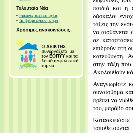
εκφάνσεις του.
παιδιά και η 
Τελευταία Νέα
δάσκαλοι ενισχ
Έρευνες περί ευτυχίας
Τα βρέφη έχουν μνήμη;
τάξεις την ενσ
Χρήσιμες ανακοινώσεις
να αισθάνεται 
σε καταστάσει
Ο
ΔΕΙΚΤΗΣ
επιδρούν στη δ
συνεργάζεται με
κατεύθυνση. Α
τον
ΕΟΠΥΥ
και τα
λοιπά ασφαλιστικά
στην τάξη που
ταμεία.
Ακολουθούν κάπ
Αναγνωρίστε κ
συναίσθημα και
πρέπει να νιώθ
του, μπράβο σο
Κατασκευάστε
τοποθετούντ