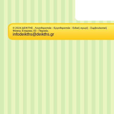
© 2024 ΔΕΙΚΤΗΣ , Λογοθεραπεία - Εργοθεραπεία - Ειδική αγωγή - Συμβουλευτική
Φιλικης Εταιρειας 43 - Πειραιάς
infodeikths@deikths.gr