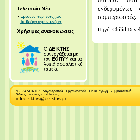
παιδιών που 
ενδεχομένως 
Τελευταία Νέα
συμπεριφορές.
Έρευνες περί ευτυχίας
Τα βρέφη έχουν μνήμη;
Πηγή: Chilid Deve
Χρήσιμες ανακοινώσεις
Ο
ΔΕΙΚΤΗΣ
συνεργάζεται με
τον
ΕΟΠΥΥ
και τα
λοιπά ασφαλιστικά
ταμεία.
© 2024 ΔΕΙΚΤΗΣ , Λογοθεραπεία - Εργοθεραπεία - Ειδική αγωγή - Συμβουλευτική
Φιλικης Εταιρειας 43 - Πειραιάς
infodeikths@deikths.gr