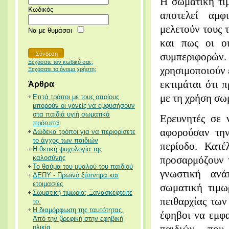
Η σωματική τιμ
Κωδικός
αποτελεί αμφ
μελετούν τους 
Να με θυμάσαι
και πως οι οι
συμπεριφορών. 
Ξεχάσατε τον κωδικό σας;
χρησιμοποιούν 
Ξεχάσατε το όνομα χρήστη;
εκτιμάται ότι 
Άρθρα
με τη χρήση σωμ
Επτά τρόποι με τους οποίους
μπορούν οι γονείς να εμφυσήσουν
στα παιδιά υγιή σωματικά
Ερευνητές σε 
πρότυπα
αφορούσαν την
Δώδεκα τρόποι για να περιορίσετε
το άγχος των παιδιών
περίοδο. Κατέ
Η θετική ψυχολογία της
καλοσύνης
προσαρμόζουν τ
Το θαύμα του μυαλού του παιδιού
γνωστική ανά
ΔΕΠΥ - Πρωϊνό ξύπνημα και
ετοιμασίες
σωματική τιμω
Σωματική τιμωρία; Ξανασκεφτείτε
πειθαρχίας των
το.
Η διαμόρφωση της ταυτότητας.
έφηβοι να εμφα
Από την βρεφική στην εφηβική
ηλικία.