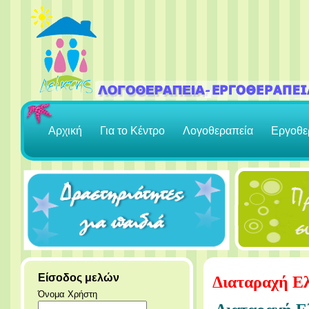
Αρχική
Για το Κέντρο
Λογοθεραπεία
Εργοθε
Είσοδος μελών
Διαταραχή Ε
Όνομα Χρήστη