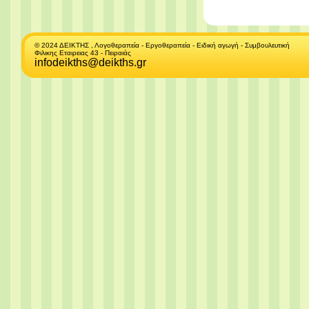
© 2024 ΔΕΙΚΤΗΣ , Λογοθεραπεία - Εργοθεραπεία - Ειδική αγωγή - Συμβουλευτική
Φιλικης Εταιρειας 43 - Πειραιάς
infodeikths@deikths.gr