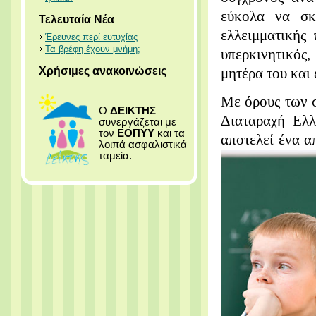
εύκολα να σκ
Τελευταία Νέα
ελλειμματικής
Έρευνες περί ευτυχίας
Τα βρέφη έχουν μνήμη;
υπερκινητικός,
Χρήσιμες ανακοινώσεις
μητέρα του και 
Με όρους των σ
Ο
ΔΕΙΚΤΗΣ
Διαταραχή Ελλ
συνεργάζεται με
τον
ΕΟΠΥΥ
και τα
αποτελεί ένα 
λοιπά ασφαλιστικά
ταμεία.