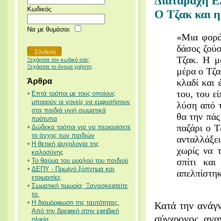
Διαταραχή Ε
Κωδικός
Ο Τζακ και 
Να με θυμάσαι
«Μια φορά
δάσος ζούσ
Τζακ. Η μ
Ξεχάσατε τον κωδικό σας;
Ξεχάσατε το όνομα χρήστη;
μέρα ο Τζα
Άρθρα
κλαδί και 
του, του ε
Επτά τρόποι με τους οποίους
μπορούν οι γονείς να εμφυσήσουν
λύση από 
στα παιδιά υγιή σωματικά
θα την πάς
πρότυπα
παζάρι ο Τ
Δώδεκα τρόποι για να περιορίσετε
το άγχος των παιδιών
ανταλλάξε
Η θετική ψυχολογία της
χωρίς να 
καλοσύνης
σπίτι και
Το θαύμα του μυαλού του παιδιού
ΔΕΠΥ - Πρωϊνό ξύπνημα και
απελπίστηκ
ετοιμασίες
Σωματική τιμωρία; Ξανασκεφτείτε
το.
Η διαμόρφωση της ταυτότητας.
Κατά την ανάγ
Από την βρεφική στην εφηβική
σύγχρονος ανα
ηλικία.