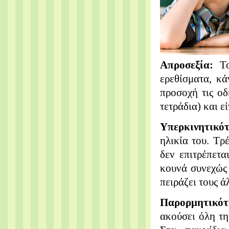
Απροσεξία:
Τ
ερεθίσματα, κ
προσοχή τις οδ
τετράδια) και ε
Υπερκινητικό
ηλικία του. Τρ
δεν επιτρέπετα
κουνά συνεχώς 
πειράζει τους ά
Παρορμητικό
ακούσει όλη τη