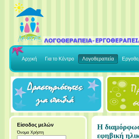
Αρχική
Για το Κέντρο
Λογοθεραπεία
Εργοθε
Είσοδος μελών
Η διαμόρφωσ
Όνομα Χρήστη
εφηβική ηλικ