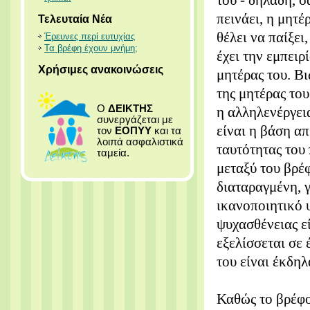
του - δηλαδή, 
πεινάει, η μητέ
Τελευταία Νέα
θέλει να παίξει
Έρευνες περί ευτυχίας
Τα βρέφη έχουν μνήμη;
έχει την εμπειρ
Χρήσιμες ανακοινώσεις
μητέρας του. Β
της μητέρας το
Ο
ΔΕΙΚΤΗΣ
η αλληλενέργει
συνεργάζεται με
είναι η βάση απ
τον
ΕΟΠΥΥ
και τα
λοιπά ασφαλιστικά
ταυτότητας του 
ταμεία.
μεταξύ του βρέφ
διαταραγμένη, γ
ικανοποιητικό 
ψυχασθένειας ε
εξελίσσεται σε 
του είναι έκδηλ
Καθώς το βρέφος