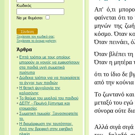
Κωδικός
Απ' ό,τι μπορ
φαίνεται ότι τ
Να με θυμάσαι
μηνών της ζωή
κόσμο. Όταν κου
Ξεχάσατε τον κωδικό σας;
Όταν πεινάει, ό
Ξεχάσατε το όνομα χρήστη;
Άρθρα
Όταν βλέπει τη μ
Επτά τρόποι με τους οποίους
Όταν η μητέρα τ
μπορούν οι γονείς να εμφυσήσουν
στα παιδιά υγιή σωματικά
πρότυπα
ότι το ίδιο δε 
Δώδεκα τρόποι για να περιορίσετε
από την κούνια 
το άγχος των παιδιών
Η θετική ψυχολογία της
καλοσύνης
Το ζωντανό και
Το θαύμα του μυαλού του παιδιού
μεταξύ του εγώ 
ΔΕΠΥ - Πρωϊνό ξύπνημα και
ετοιμασίες
σύνορα ούτε δι
Σωματική τιμωρία; Ξανασκεφτείτε
το.
Η διαμόρφωση της ταυτότητας.
Αλλά σιγά σιγά 
Από την βρεφική στην εφηβική
ηλικία.