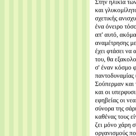
Στην ηλικία των
και γλυκομίλητο
σχετικής ανισχ
ένα όνειρο τόσο
απ' αυτό, ακόμ
αναμέτρησης με
έχει φτάσει να
του, θα εξακολο
σ' έναν κόσμο 
παντοδυναμίας (
Σούπερμαν και 
και οι υπερφυσι
εφηβείας οι νεα
σύνορα της σάρκ
καθένας τους εί
ζει μόνο χάρη 
οργανισμούς πο