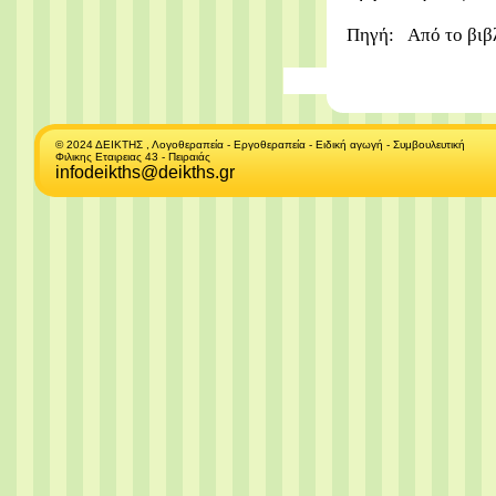
Πηγή:
Από το βιβ
© 2024 ΔΕΙΚΤΗΣ , Λογοθεραπεία - Εργοθεραπεία - Ειδική αγωγή - Συμβουλευτική
Φιλικης Εταιρειας 43 - Πειραιάς
infodeikths@deikths.gr